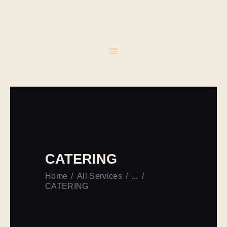
INICIO
CATERING
EVENTOS
CONTACTO
CATERING
Home
All Services
...
CATERING