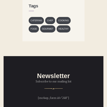
Tags
CATERING
CHEF
COOKING
FOOD
GOURMET
HEALTHY
Newsletter
Subscribe to our mailing list
[mc4wp_form id="248"]