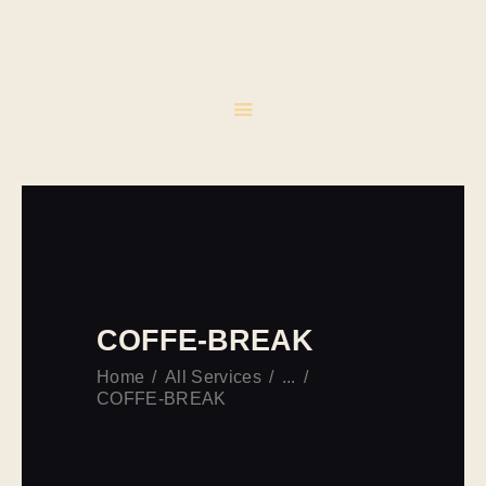
INICIO
CATERING
EVENTOS
CONTACTO
COFFE-BREAK
Home
All Services
...
COFFE-BREAK