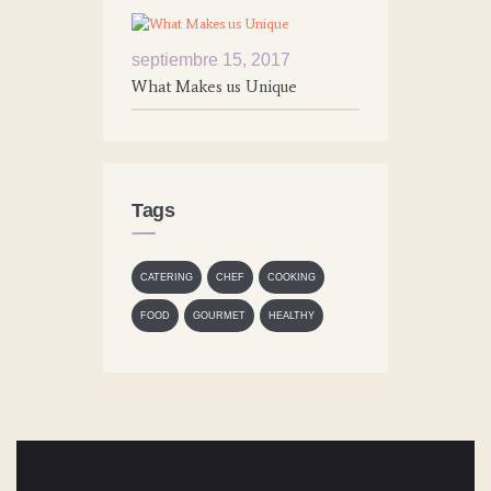
septiembre 15, 2017
What Makes us Unique
Tags
CATERING
CHEF
COOKING
FOOD
GOURMET
HEALTHY