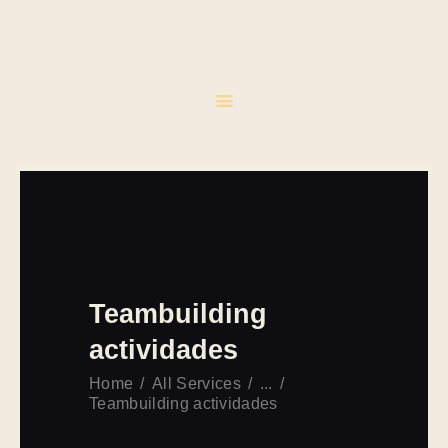
INICIO
CATERING
EVENTOS
CONTACTO
Teambuilding
actividades
Home
All Services
...
Teambuilding actividades