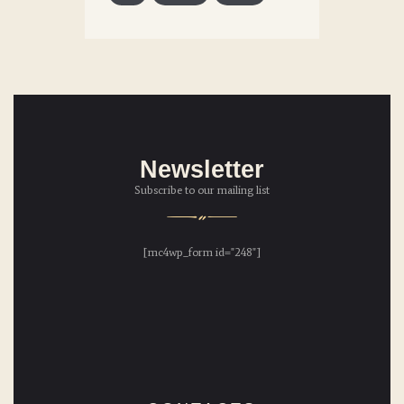
Newsletter
Subscribe to our mailing list
[mc4wp_form id="248"]